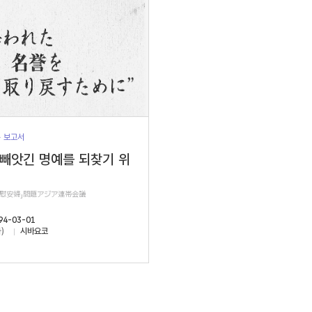
> 보고서
 빼앗긴 명예를 되찾기 위
軍慰安婦」問題アジア連帯会議
94-03-01
)
시바요코