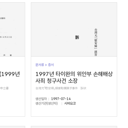
문서류 > 증서
(1999년
1997년 타이완의 위안부 손해배상
사죄 청구사건 소장
正申立書
台湾元「慰安婦」損害賠償請求事件 訴状
생산일자
1997-07-14
생산기관(생산자)
시바요코