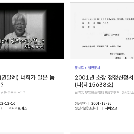
문서류 > 일반문서
 (권말례) 너희가 일본 놈
2001년 소장 정정신청서
?
(나)제15638호)
 일본 놈들을 알어?
台湾元「慰安婦」損害賠償請求事件 訴状訂
02-12-16
생산일자
2001-12-25
)
아시아프레스
생산기관(생산자)
시바요코