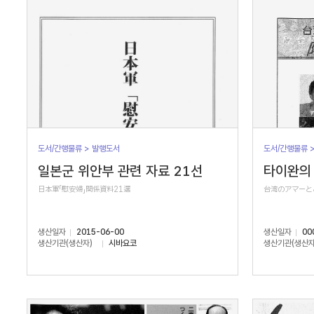
도서/간행물류 > 발행도서
도서/간행물류 
일본군 위안부 관련 자료 21선
타이완의 
日本軍「慰安婦」関係資料21選
台湾のアマーと
생산일자
2015-06-00
생산일자
00
생산기관(생산자)
시바요코
생산기관(생산자