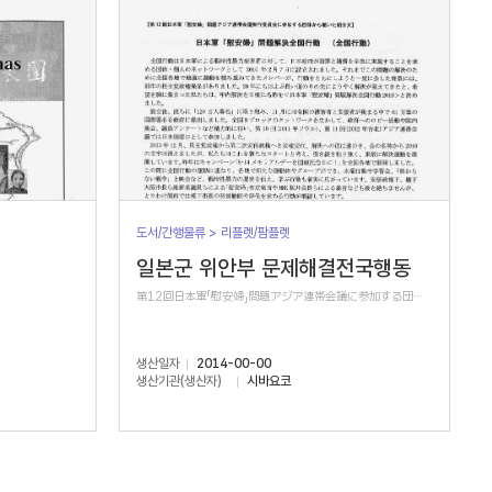
도서/간행물류 > 리플렛/팜플렛
일본군 위안부 문제해결전국행동
第12回日本軍「慰安婦」問題アジア連帯会議に参加する団体から届いた紹介文
생산일자
2014-00-00
생산기관(생산자)
시바요코