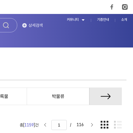
커뮤니티
기증안내
소개
상세검색
록물
박물류
증언/구술자
/
116
총[
1159
]건