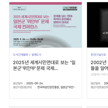
서
수
도서/간행물류 > 발행도서
증언/구술자료
2025년 세계시민연대로 보는 '일
2002년
본군'위안부'문제 국제...
들을 알어
(권말례) 너희가
생산일자
2025-09-24
생산일자
20
생산기관(생산자)
한국여성인권진흥원, 일본군'위안부'문제연구소
생산기관(생산자