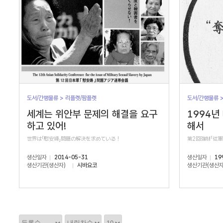
도서/간행물류 > 리플렛/팜플렛
도서/간행물류 
세계는 위안부 문제의 해결을 요구
1994년
하고 있어!
해서
世界は「慰安婦」問題の解決を求めている！
第2回強制「従
생산일자
2014-05-31
생산일자
19
생산기관(생산자)
시바요코
생산기관(생산자
정
정
정