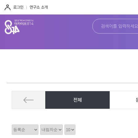
주
본
하
메
문
단
로그인
연구소 소개
뉴
바
바
바
로
로
로
가
가
가
기
기
기
전체
정
정
정
렬
렬
렬
순
갯