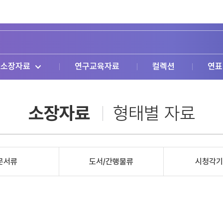
소장자료
연구교육자료
컬렉션
연표
소장자료
형태별 자료
문서류
도서/간행물류
시청각기