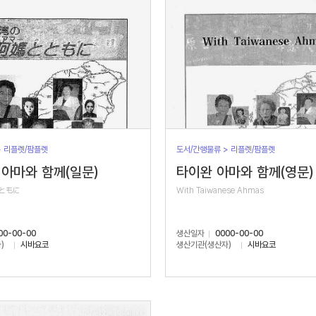
> 리플렛/팜플렛
도서/간행물류 > 리플렛/팜플렛
아마와 함께(일문)
타이완 아마와 함께(영문)
ともに
With Taiwanese Ahmas
00-00-00
생산일자
0000-00-00
)
시바요코
생산기관(생산자)
시바요코