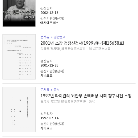
생산일자
2002-12-16
생산기관(생산자)
아시아프레스
문서류 > 일반문서
2001년 소장 정정신청서(1999년(나)제15638호)
台湾元「慰安婦」損害賠償請求事件 訴状訂正申立書
생산일자
2001-12-25
생산기관(생산자)
시바요코
문서류 > 증서
1997년 타이완의 위안부 손해배상 사죄 청구사건 소장
台湾元「慰安婦」損害賠償請求事件 訴状
생산일자
1997-07-14
생산기관(생산자)
시바요코