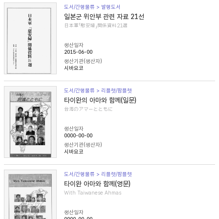
도서/간행물류 > 발행도서
일본군 위안부 관련 자료 21선
日本軍「慰安婦」関係資料21選
생산일자
2015-06-00
생산기관(생산자)
시바요코
도서/간행물류 > 리플렛/팜플렛
타이완의 아마와 함께(일문)
台湾のアマーとともに
생산일자
0000-00-00
생산기관(생산자)
시바요코
도서/간행물류 > 리플렛/팜플렛
타이완 아마와 함께(영문)
With Taiwanese Ahmas
생산일자