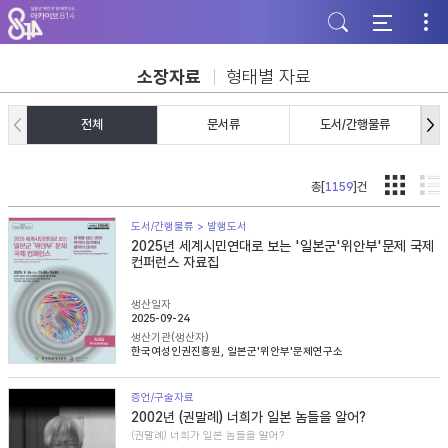
주
본
하
메
문
단
뉴
바
바
바
로
로
로
가
가
소장자료
형태별 자료
가
기
기
기
전체
문서류
도서/간행물류
총[
1159
]건
도서/간행물류 > 발행도서
2025년 세계시민연대로 보는 '일본군'위안부'문제 국제
컨퍼런스 자료집
생산일자
2025-09-24
생산기관(생산자)
한국여성인권진흥원, 일본군'위안부'문제연구소
증언/구술자료
2002년 (권말례) 너희가 일본 놈들을 알어?
(권말례) 너희가 일본 놈들을 알어?