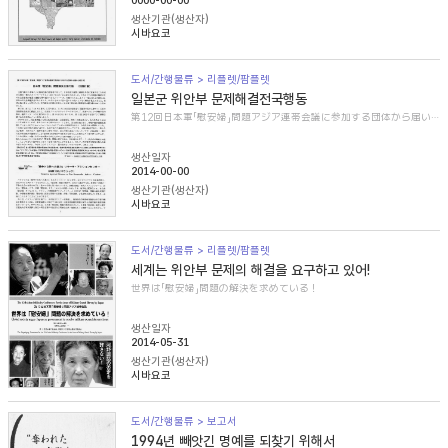
0000-00-00
생산기관(생산자)
시바요코
도서/간행물류 > 리플렛/팜플렛
일본군 위안부 문제해결전국행동
第12回日本軍「慰安婦」問題アジア連帯会議に参加する団体から届いた紹介文
생산일자
2014-00-00
생산기관(생산자)
시바요코
도서/간행물류 > 리플렛/팜플렛
세계는 위안부 문제의 해결을 요구하고 있어!
世界は「慰安婦」問題の解決を求めている！
생산일자
2014-05-31
생산기관(생산자)
시바요코
도서/간행물류 > 보고서
1994년 빼앗긴 명예를 되찾기 위해서