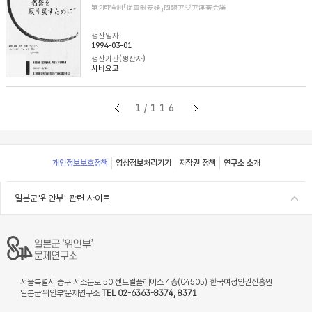
第2回強制「従軍慰安婦」問題アジア連帯会議
생산일자
1994-03-01
생산기관(생산자)
시바요코
1/116
Footer
개인정보보호정책
영상정보처리기기
저작권 정책
연구소 소개
일본군'위안부' 관련 사이트
서울특별시 중구 서소문로 50 센트럴플레이스 4층(04505) 한국여성인권진흥원
일본군‘위안부’문제연구소
TEL 02-6363-8374, 8371