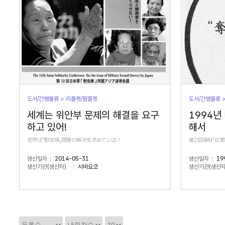
도서/간행물류 > 리플렛/팜플렛
도서/간행물류 
세계는 위안부 문제의 해결을 요구
1994년
하고 있어!
해서
世界は「慰安婦」問題の解決を求めている！
第2回強制「従
생산일자
2014-05-31
생산일자
19
생산기관(생산자)
시바요코
생산기관(생산자
정
정
정