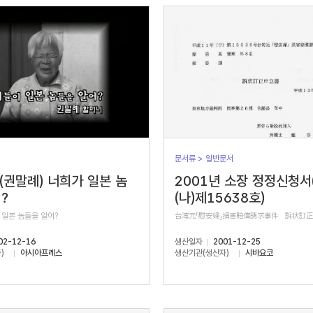
문서류 > 일반문서
 (권말례) 너희가 일본 놈
2001년 소장 정정신청서
?
(나)제15638호)
 일본 놈들을 알어?
台湾元「慰安婦」損害賠償請求事件 訴状訂
02-12-16
생산일자
2001-12-25
)
아시아프레스
생산기관(생산자)
시바요코