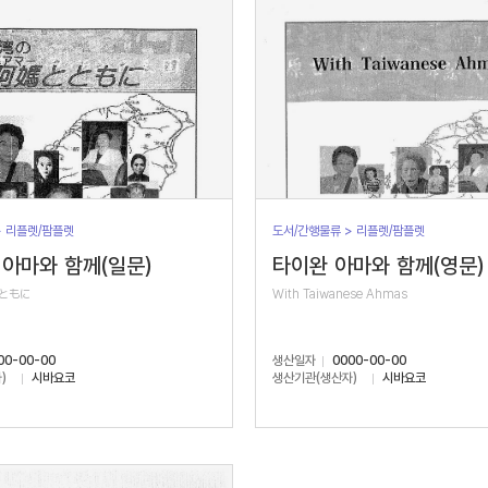
> 리플렛/팜플렛
도서/간행물류 > 리플렛/팜플렛
아마와 함께(일문)
타이완 아마와 함께(영문)
ともに
With Taiwanese Ahmas
00-00-00
생산일자
0000-00-00
)
시바요코
생산기관(생산자)
시바요코