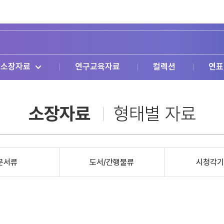
소장자료
연구교육자료
컬렉션
연표
소장자료
형태별 자료
문서류
도서/간행물류
시청각기