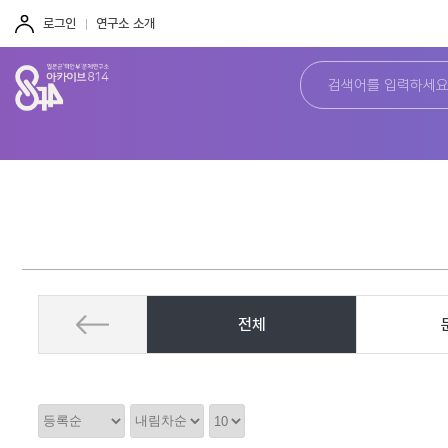
주
본
하
메
문
단
로그인
연구소 소개
뉴
바
바
바
로
로
로
가
가
가
기
기
기
전체
정
정
정
렬
렬
렬
순
갯