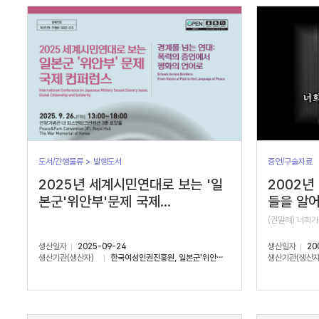
서
수
도서/간행물류 > 발행도서
증언/구술자료
2025년 세계시민연대로 보는 '일
2002년
본군'위안부'문제 국제...
들을 알어
(권말례) 너희가
생산일자
2025-09-24
생산일자
20
생산기관(생산자)
한국여성인권진흥원, 일본군'위안부'문제연구소
생산기관(생산자