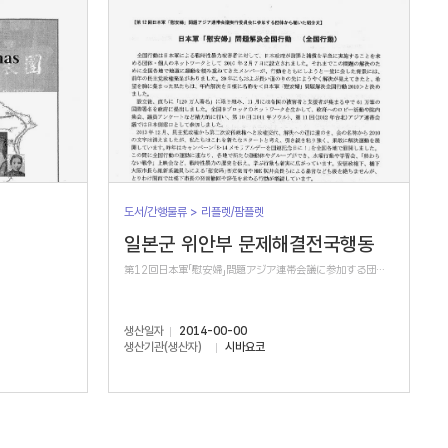
도서/간행물류 > 리플렛/팜플렛
일본군 위안부 문제해결전국행동
第12回日本軍「慰安婦」問題アジア連帯会議に参加する団体から届いた紹介文
생산일자
2014-00-00
생산기관(생산자)
시바요코