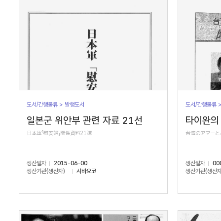
도서/간행물류 > 발행도서
도서/간행물류 
일본군 위안부 관련 자료 21선
타이완의 
日本軍「慰安婦」関係資料21選
台湾のアマーと
생산일자
2015-06-00
생산일자
00
생산기관(생산자)
시바요코
생산기관(생산자