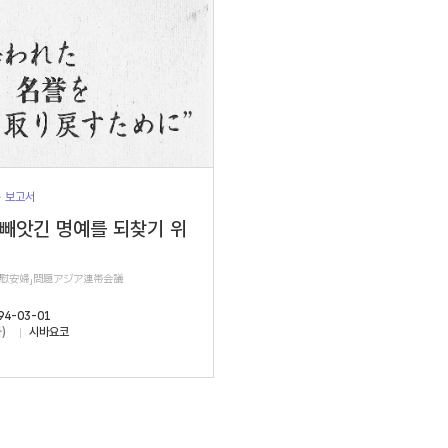
> 보고서
 빼앗긴 명예를 되찾기 위
軍慰安婦」問題アジア連帯会議
94-03-01
)
시바요코