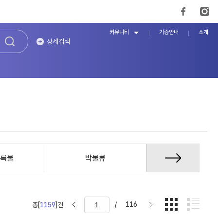
커뮤니티
기증안내
소개
상세검색
록물
박물류
증언/구술자
/
116
총[
1159
]건