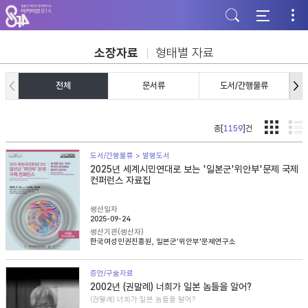
주
본
하
메
문
단
뉴
바
바
바
로
로
로
가
가
소장자료
형태별 자료
가
기
기
기
전체
문서류
도서/간행물류
총[
1159
]건
도서/간행물류 > 발행도서
2025년 세계시민연대로 보는 '일본군'위안부'문제 국제
컨퍼런스 자료집
생산일자
2025-09-24
생산기관(생산자)
한국여성인권진흥원, 일본군'위안부'문제연구소
증언/구술자료
2002년 (권말례) 너희가 일본 놈들을 알어?
(권말례) 너희가 일본 놈들을 알어?