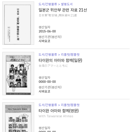
도서/간행물류 > 발행도서
일본군 위안부 관련 자료 21선
日本軍「慰安婦」関係資料21選
생산일자
2015-06-00
생산기관(생산자)
시바요코
도서/간행물류 > 리플렛/팜플렛
타이완의 아마와 함께(일문)
台湾のアマーとともに
생산일자
0000-00-00
생산기관(생산자)
시바요코
도서/간행물류 > 리플렛/팜플렛
타이완 아마와 함께(영문)
With Taiwanese Ahmas
생산일자