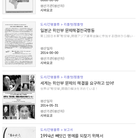
0000-00-00
생산기관(생산자)
시바요코
도서/간행물류 > 리플렛/팜플렛
일본군 위안부 문제해결전국행동
第12回日本軍「慰安婦」問題アジア連帯会議に参加する団体から届いた紹介文
생산일자
2014-00-00
생산기관(생산자)
시바요코
도서/간행물류 > 리플렛/팜플렛
세계는 위안부 문제의 해결을 요구하고 있어!
世界は「慰安婦」問題の解決を求めている！
생산일자
2014-05-31
생산기관(생산자)
시바요코
도서/간행물류 > 보고서
1994년 빼앗긴 명예를 되찾기 위해서