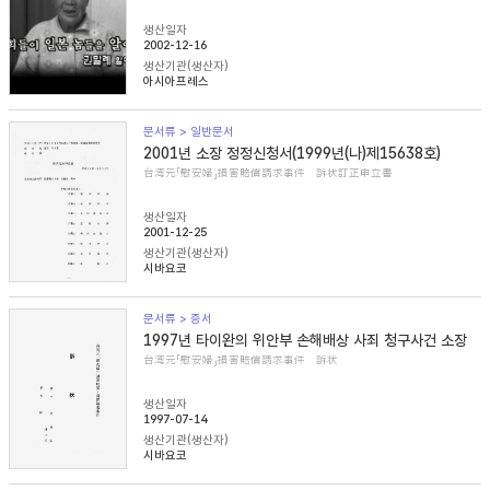
생산일자
2002-12-16
생산기관(생산자)
아시아프레스
문서류 > 일반문서
2001년 소장 정정신청서(1999년(나)제15638호)
台湾元「慰安婦」損害賠償請求事件 訴状訂正申立書
생산일자
2001-12-25
생산기관(생산자)
시바요코
문서류 > 증서
1997년 타이완의 위안부 손해배상 사죄 청구사건 소장
台湾元「慰安婦」損害賠償請求事件 訴状
생산일자
1997-07-14
생산기관(생산자)
시바요코