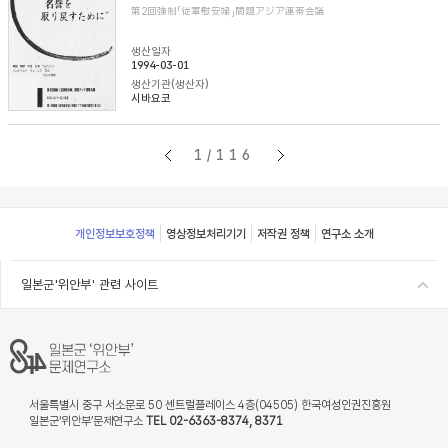
第2回強制「従軍慰安婦」問題アジア連帯会議
생산일자
1994-03-01
생산기관(생산자)
시바요코
1/116
Footer
개인정보보호정책
영상정보처리기기
저작권 정책
연구소 소개
일본군'위안부' 관련 사이트
서울특별시 중구 서소문로 50 센트럴플레이스 4층(04505) 한국여성인권진흥원
일본군‘위안부’문제연구소
TEL 02-6363-8374, 8371