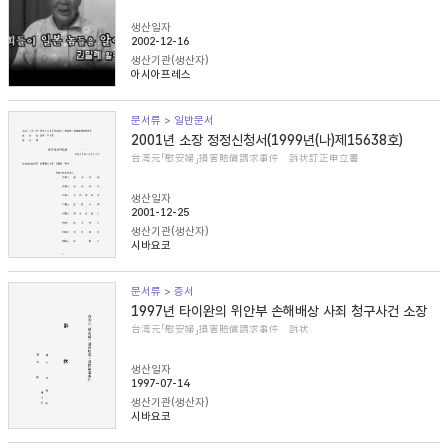
생산일자
2002-12-16
생산기관(생산자)
아시아프레스
문서류 > 일반문서
2001년 소장 정정신청서(1999년(나)제15638호)
台湾元「慰安婦」損害賠償請求事件 訴状訂正申立書
생산일자
2001-12-25
생산기관(생산자)
시바요코
문서류 > 증서
1997년 타이완의 위안부 손해배상 사죄 청구사건 소장
台湾元「慰安婦」損害賠償請求事件 訴状
생산일자
1997-07-14
생산기관(생산자)
시바요코