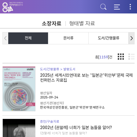
주
본
하
메
문
단
뉴
바
바
바
로
로
로
가
가
소장자료
형태별 자료
가
기
기
기
전체
문서류
도서/간행물류
총[
1159
]건
도서/간행물류 > 발행도서
2025년 세계시민연대로 보는 '일본군'위안부'문제 국제
컨퍼런스 자료집
생산일자
2025-09-24
생산기관(생산자)
한국여성인권진흥원, 일본군'위안부'문제연구소
증언/구술자료
2002년 (권말례) 너희가 일본 놈들을 알어?
(권말례) 너희가 일본 놈들을 알어?