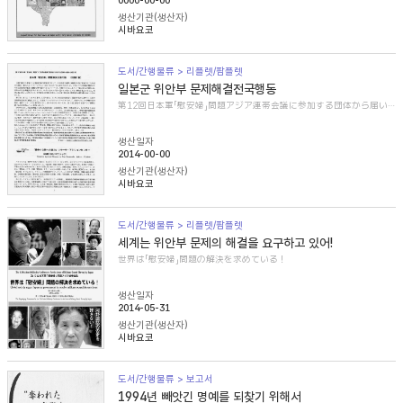
0000-00-00
생산기관(생산자)
시바요코
도서/간행물류 > 리플렛/팜플렛
일본군 위안부 문제해결전국행동
第12回日本軍「慰安婦」問題アジア連帯会議に参加する団体から届いた紹介文
생산일자
2014-00-00
생산기관(생산자)
시바요코
도서/간행물류 > 리플렛/팜플렛
세계는 위안부 문제의 해결을 요구하고 있어!
世界は「慰安婦」問題の解決を求めている！
생산일자
2014-05-31
생산기관(생산자)
시바요코
도서/간행물류 > 보고서
1994년 빼앗긴 명예를 되찾기 위해서