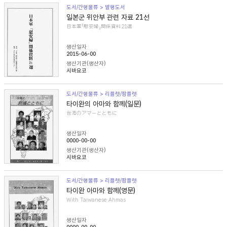
도서/간행물류 > 발행도서
일본군 위안부 관련 자료 21선
日本軍「慰安婦」関係資料21選
생산일자
2015-06-00
생산기관(생산자)
시바요코
도서/간행물류 > 리플렛/팜플렛
타이완의 아마와 함께(일문)
台湾のアマーとともに
생산일자
0000-00-00
생산기관(생산자)
시바요코
도서/간행물류 > 리플렛/팜플렛
타이완 아마와 함께(영문)
With Taiwanese Ahmas
생산일자