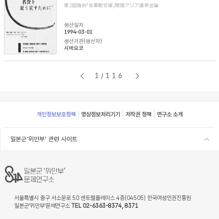
第2回強制「従軍慰安婦」問題アジア連帯会議
생산일자
1994-03-01
생산기관(생산자)
시바요코
1/116
Footer
개인정보보호정책
영상정보처리기기
저작권 정책
연구소 소개
일본군'위안부' 관련 사이트
서울특별시 중구 서소문로 50 센트럴플레이스 4층(04505) 한국여성인권진흥원
일본군‘위안부’문제연구소
TEL 02-6363-8374, 8371