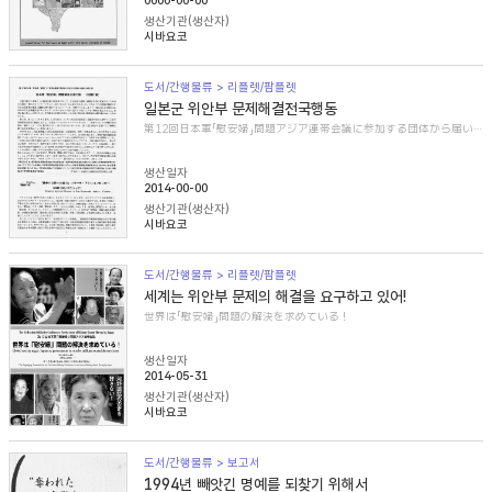
0000-00-00
생산기관(생산자)
시바요코
도서/간행물류 > 리플렛/팜플렛
일본군 위안부 문제해결전국행동
第12回日本軍「慰安婦」問題アジア連帯会議に参加する団体から届いた紹介文
생산일자
2014-00-00
생산기관(생산자)
시바요코
도서/간행물류 > 리플렛/팜플렛
세계는 위안부 문제의 해결을 요구하고 있어!
世界は「慰安婦」問題の解決を求めている！
생산일자
2014-05-31
생산기관(생산자)
시바요코
도서/간행물류 > 보고서
1994년 빼앗긴 명예를 되찾기 위해서