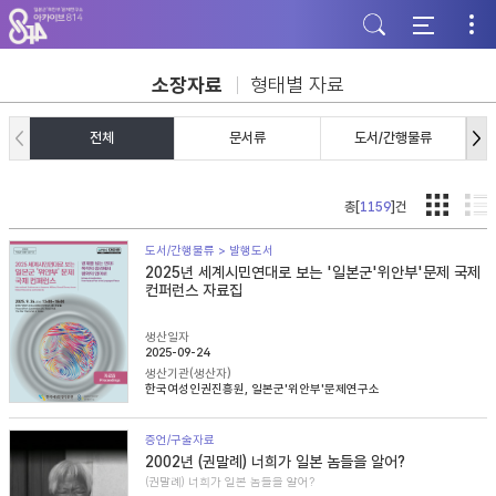
주
본
하
메
문
단
뉴
바
바
바
로
로
로
가
가
소장자료
형태별 자료
가
기
기
기
전체
문서류
도서/간행물류
총[
1159
]건
도서/간행물류 > 발행도서
2025년 세계시민연대로 보는 '일본군'위안부'문제 국제
컨퍼런스 자료집
생산일자
2025-09-24
생산기관(생산자)
한국여성인권진흥원, 일본군'위안부'문제연구소
증언/구술자료
2002년 (권말례) 너희가 일본 놈들을 알어?
(권말례) 너희가 일본 놈들을 알어?