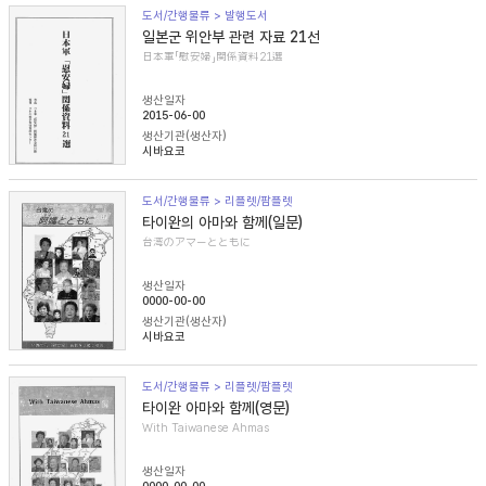
도서/간행물류 > 발행도서
일본군 위안부 관련 자료 21선
日本軍「慰安婦」関係資料21選
생산일자
2015-06-00
생산기관(생산자)
시바요코
도서/간행물류 > 리플렛/팜플렛
타이완의 아마와 함께(일문)
台湾のアマーとともに
생산일자
0000-00-00
생산기관(생산자)
시바요코
도서/간행물류 > 리플렛/팜플렛
타이완 아마와 함께(영문)
With Taiwanese Ahmas
생산일자