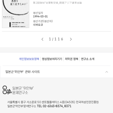
第2回強制「従軍慰安婦」問題アジア連帯会議
생산일자
1994-03-01
생산기관(생산자)
시바요코
1/116
Footer
개인정보보호정책
영상정보처리기기
저작권 정책
연구소 소개
일본군'위안부' 관련 사이트
서울특별시 중구 서소문로 50 센트럴플레이스 4층(04505) 한국여성인권진흥원
일본군‘위안부’문제연구소
TEL 02-6363-8374, 8371