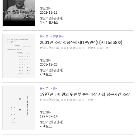
생산일자
2002-12-16
생산기관(생산자)
아시아프레스
문서류 > 일반문서
2001년 소장 정정신청서(1999년(나)제15638호)
台湾元「慰安婦」損害賠償請求事件 訴状訂正申立書
생산일자
2001-12-25
생산기관(생산자)
시바요코
문서류 > 증서
1997년 타이완의 위안부 손해배상 사죄 청구사건 소장
台湾元「慰安婦」損害賠償請求事件 訴状
생산일자
1997-07-14
생산기관(생산자)
시바요코