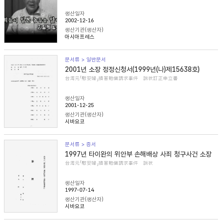
생산일자
2002-12-16
생산기관(생산자)
아시아프레스
문서류 > 일반문서
2001년 소장 정정신청서(1999년(나)제15638호)
台湾元「慰安婦」損害賠償請求事件 訴状訂正申立書
생산일자
2001-12-25
생산기관(생산자)
시바요코
문서류 > 증서
1997년 타이완의 위안부 손해배상 사죄 청구사건 소장
台湾元「慰安婦」損害賠償請求事件 訴状
생산일자
1997-07-14
생산기관(생산자)
시바요코