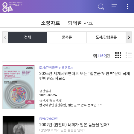
주
본
하
메
문
단
뉴
바
바
바
로
로
로
가
가
소장자료
형태별 자료
가
기
기
기
전체
문서류
도서/간행물류
총[
1159
]건
도서/간행물류 > 발행도서
2025년 세계시민연대로 보는 '일본군'위안부'문제 국제
컨퍼런스 자료집
생산일자
2025-09-24
생산기관(생산자)
한국여성인권진흥원, 일본군'위안부'문제연구소
증언/구술자료
2002년 (권말례) 너희가 일본 놈들을 알어?
(권말례) 너희가 일본 놈들을 알어?