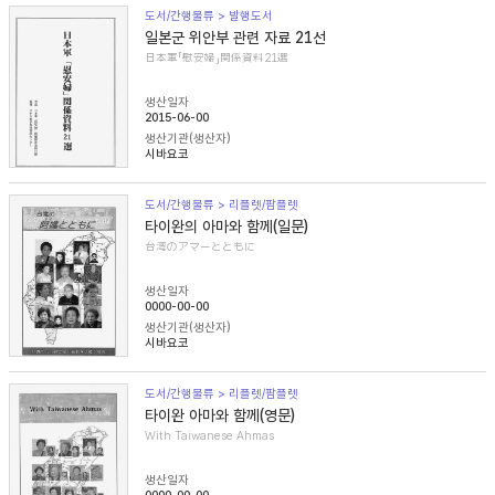
도서/간행물류 > 발행도서
일본군 위안부 관련 자료 21선
日本軍「慰安婦」関係資料21選
생산일자
2015-06-00
생산기관(생산자)
시바요코
도서/간행물류 > 리플렛/팜플렛
타이완의 아마와 함께(일문)
台湾のアマーとともに
생산일자
0000-00-00
생산기관(생산자)
시바요코
도서/간행물류 > 리플렛/팜플렛
타이완 아마와 함께(영문)
With Taiwanese Ahmas
생산일자