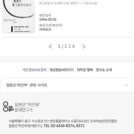
第2回強制「従軍慰安婦」問題アジア連帯会議
생산일자
1994-03-01
생산기관(생산자)
시바요코
1/116
Footer
개인정보보호정책
영상정보처리기기
저작권 정책
연구소 소개
일본군'위안부' 관련 사이트
서울특별시 중구 서소문로 50 센트럴플레이스 4층(04505) 한국여성인권진흥원
일본군‘위안부’문제연구소
TEL 02-6363-8374, 8371