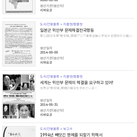
0000-00-00
생산기관(생산자)
시바요코
도서/간행물류 > 리플렛/팜플렛
일본군 위안부 문제해결전국행동
第12回日本軍「慰安婦」問題アジア連帯会議に参加する団体から届いた紹介文
생산일자
2014-00-00
생산기관(생산자)
시바요코
도서/간행물류 > 리플렛/팜플렛
세계는 위안부 문제의 해결을 요구하고 있어!
世界は「慰安婦」問題の解決を求めている！
생산일자
2014-05-31
생산기관(생산자)
시바요코
도서/간행물류 > 보고서
1994년 빼앗긴 명예를 되찾기 위해서