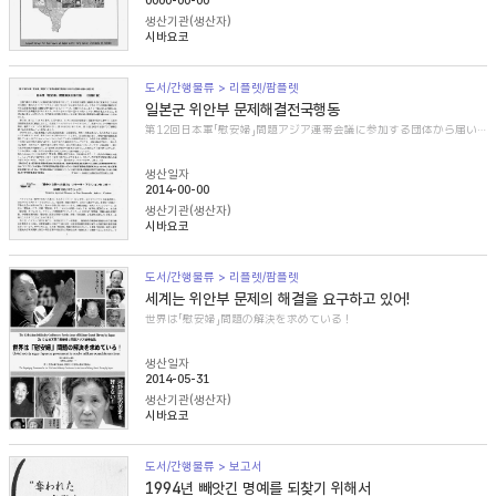
0000-00-00
생산기관(생산자)
시바요코
도서/간행물류 > 리플렛/팜플렛
일본군 위안부 문제해결전국행동
第12回日本軍「慰安婦」問題アジア連帯会議に参加する団体から届いた紹介文
생산일자
2014-00-00
생산기관(생산자)
시바요코
도서/간행물류 > 리플렛/팜플렛
세계는 위안부 문제의 해결을 요구하고 있어!
世界は「慰安婦」問題の解決を求めている！
생산일자
2014-05-31
생산기관(생산자)
시바요코
도서/간행물류 > 보고서
1994년 빼앗긴 명예를 되찾기 위해서