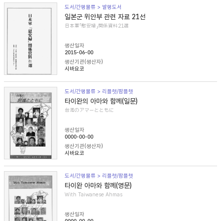
도서/간행물류 > 발행도서
일본군 위안부 관련 자료 21선
日本軍「慰安婦」関係資料21選
생산일자
2015-06-00
생산기관(생산자)
시바요코
도서/간행물류 > 리플렛/팜플렛
타이완의 아마와 함께(일문)
台湾のアマーとともに
생산일자
0000-00-00
생산기관(생산자)
시바요코
도서/간행물류 > 리플렛/팜플렛
타이완 아마와 함께(영문)
With Taiwanese Ahmas
생산일자