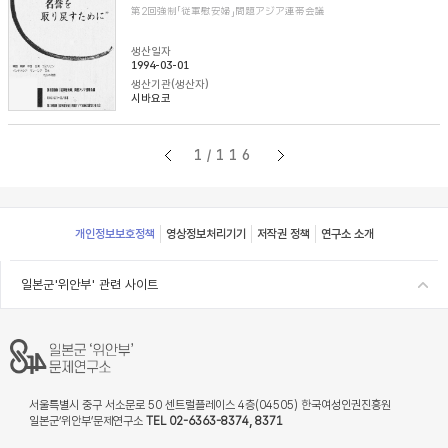
第2回強制「従軍慰安婦」問題アジア連帯会議
생산일자
1994-03-01
생산기관(생산자)
시바요코
1/116
Footer
개인정보보호정책
영상정보처리기기
저작권 정책
연구소 소개
일본군'위안부' 관련 사이트
서울특별시 중구 서소문로 50 센트럴플레이스 4층(04505) 한국여성인권진흥원
일본군‘위안부’문제연구소
TEL 02-6363-8374, 8371