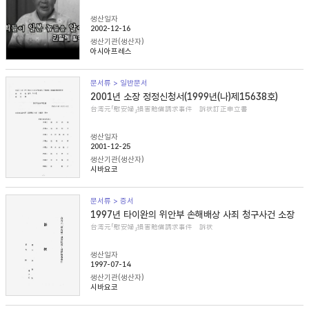
생산일자
2002-12-16
생산기관(생산자)
아시아프레스
문서류 > 일반문서
2001년 소장 정정신청서(1999년(나)제15638호)
台湾元「慰安婦」損害賠償請求事件 訴状訂正申立書
생산일자
2001-12-25
생산기관(생산자)
시바요코
문서류 > 증서
1997년 타이완의 위안부 손해배상 사죄 청구사건 소장
台湾元「慰安婦」損害賠償請求事件 訴状
생산일자
1997-07-14
생산기관(생산자)
시바요코