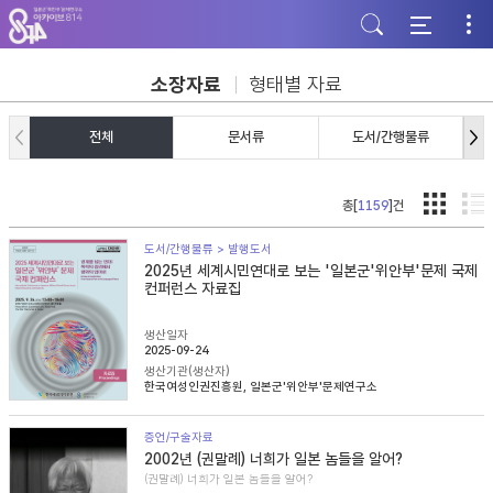
주
본
하
메
문
단
뉴
바
바
바
로
로
로
가
가
소장자료
형태별 자료
가
기
기
기
전체
문서류
도서/간행물류
총[
1159
]건
도서/간행물류 > 발행도서
2025년 세계시민연대로 보는 '일본군'위안부'문제 국제
컨퍼런스 자료집
생산일자
2025-09-24
생산기관(생산자)
한국여성인권진흥원, 일본군'위안부'문제연구소
증언/구술자료
2002년 (권말례) 너희가 일본 놈들을 알어?
(권말례) 너희가 일본 놈들을 알어?