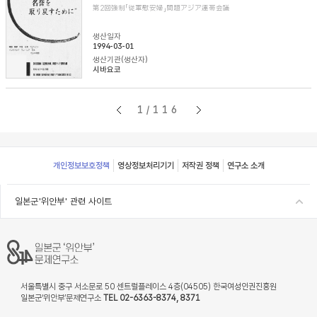
第2回強制「従軍慰安婦」問題アジア連帯会議
생산일자
1994-03-01
생산기관(생산자)
시바요코
1/116
Footer
개인정보보호정책
영상정보처리기기
저작권 정책
연구소 소개
일본군'위안부' 관련 사이트
서울특별시 중구 서소문로 50 센트럴플레이스 4층(04505) 한국여성인권진흥원
일본군‘위안부’문제연구소
TEL 02-6363-8374, 8371