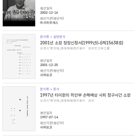
생산일자
2002-12-16
생산기관(생산자)
아시아프레스
문서류 > 일반문서
2001년 소장 정정신청서(1999년(나)제15638호)
台湾元「慰安婦」損害賠償請求事件 訴状訂正申立書
생산일자
2001-12-25
생산기관(생산자)
시바요코
문서류 > 증서
1997년 타이완의 위안부 손해배상 사죄 청구사건 소장
台湾元「慰安婦」損害賠償請求事件 訴状
생산일자
1997-07-14
생산기관(생산자)
시바요코