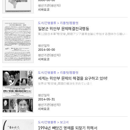
0000-00-00
생산기관(생산자)
시바요코
도서/간행물류 > 리플렛/팜플렛
일본군 위안부 문제해결전국행동
第12回日本軍「慰安婦」問題アジア連帯会議に参加する団体から届いた紹介文
생산일자
2014-00-00
생산기관(생산자)
시바요코
도서/간행물류 > 리플렛/팜플렛
세계는 위안부 문제의 해결을 요구하고 있어!
世界は「慰安婦」問題の解決を求めている！
생산일자
2014-05-31
생산기관(생산자)
시바요코
도서/간행물류 > 보고서
1994년 빼앗긴 명예를 되찾기 위해서