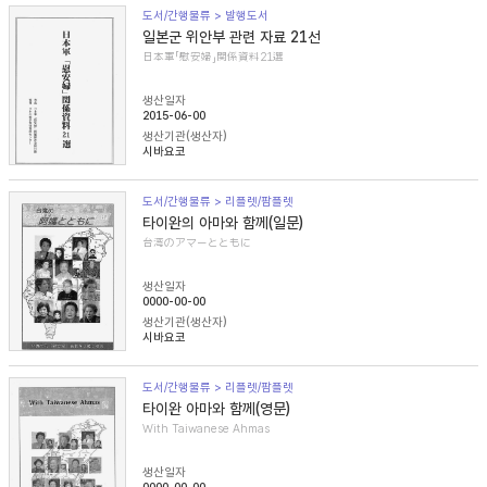
도서/간행물류 > 발행도서
일본군 위안부 관련 자료 21선
日本軍「慰安婦」関係資料21選
생산일자
2015-06-00
생산기관(생산자)
시바요코
도서/간행물류 > 리플렛/팜플렛
타이완의 아마와 함께(일문)
台湾のアマーとともに
생산일자
0000-00-00
생산기관(생산자)
시바요코
도서/간행물류 > 리플렛/팜플렛
타이완 아마와 함께(영문)
With Taiwanese Ahmas
생산일자