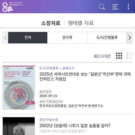
주
본
하
메
문
단
뉴
바
바
바
로
로
로
가
가
소장자료
형태별 자료
가
기
기
기
전체
문서류
도서/간행물류
총[
1159
]건
도서/간행물류 > 발행도서
2025년 세계시민연대로 보는 '일본군'위안부'문제 국제
컨퍼런스 자료집
생산일자
2025-09-24
생산기관(생산자)
한국여성인권진흥원, 일본군'위안부'문제연구소
증언/구술자료
2002년 (권말례) 너희가 일본 놈들을 알어?
(권말례) 너희가 일본 놈들을 알어?