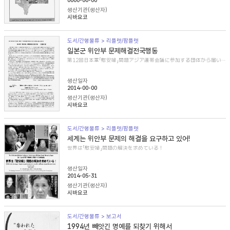
0000-00-00
생산기관(생산자)
시바요코
도서/간행물류 > 리플렛/팜플렛
일본군 위안부 문제해결전국행동
第12回日本軍「慰安婦」問題アジア連帯会議に参加する団体から届いた紹介文
생산일자
2014-00-00
생산기관(생산자)
시바요코
도서/간행물류 > 리플렛/팜플렛
세계는 위안부 문제의 해결을 요구하고 있어!
世界は「慰安婦」問題の解決を求めている！
생산일자
2014-05-31
생산기관(생산자)
시바요코
도서/간행물류 > 보고서
1994년 빼앗긴 명예를 되찾기 위해서