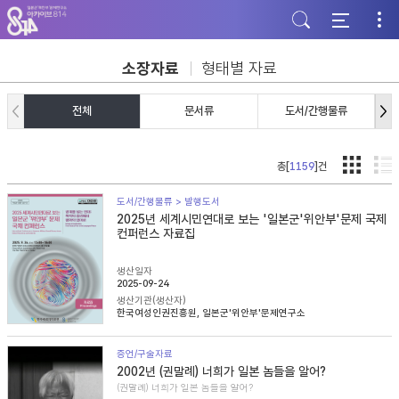
주
본
하
메
문
단
뉴
바
바
바
로
로
로
가
가
소장자료
형태별 자료
가
기
기
기
전체
문서류
도서/간행물류
총[
1159
]건
도서/간행물류 > 발행도서
2025년 세계시민연대로 보는 '일본군'위안부'문제 국제
컨퍼런스 자료집
생산일자
2025-09-24
생산기관(생산자)
한국여성인권진흥원, 일본군'위안부'문제연구소
증언/구술자료
2002년 (권말례) 너희가 일본 놈들을 알어?
(권말례) 너희가 일본 놈들을 알어?