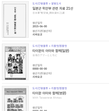
도서/간행물류 > 발행도서
일본군 위안부 관련 자료 21선
日本軍「慰安婦」関係資料21選
생산일자
2015-06-00
생산기관(생산자)
시바요코
도서/간행물류 > 리플렛/팜플렛
타이완의 아마와 함께(일문)
台湾のアマーとともに
생산일자
0000-00-00
생산기관(생산자)
시바요코
도서/간행물류 > 리플렛/팜플렛
타이완 아마와 함께(영문)
With Taiwanese Ahmas
생산일자