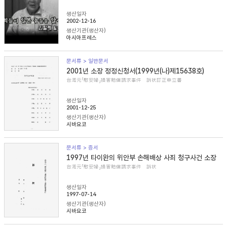
생산일자
2002-12-16
생산기관(생산자)
아시아프레스
문서류 > 일반문서
2001년 소장 정정신청서(1999년(나)제15638호)
台湾元「慰安婦」損害賠償請求事件 訴状訂正申立書
생산일자
2001-12-25
생산기관(생산자)
시바요코
문서류 > 증서
1997년 타이완의 위안부 손해배상 사죄 청구사건 소장
台湾元「慰安婦」損害賠償請求事件 訴状
생산일자
1997-07-14
생산기관(생산자)
시바요코