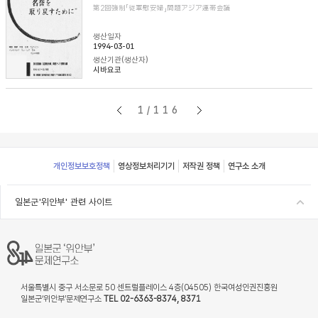
第2回強制「従軍慰安婦」問題アジア連帯会議
생산일자
1994-03-01
생산기관(생산자)
시바요코
1/116
Footer
개인정보보호정책
영상정보처리기기
저작권 정책
연구소 소개
일본군'위안부' 관련 사이트
서울특별시 중구 서소문로 50 센트럴플레이스 4층(04505) 한국여성인권진흥원
일본군‘위안부’문제연구소
TEL 02-6363-8374, 8371