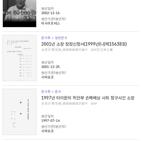
생산일자
2002-12-16
생산기관(생산자)
아시아프레스
문서류 > 일반문서
2001년 소장 정정신청서(1999년(나)제15638호)
台湾元「慰安婦」損害賠償請求事件 訴状訂正申立書
생산일자
2001-12-25
생산기관(생산자)
시바요코
문서류 > 증서
1997년 타이완의 위안부 손해배상 사죄 청구사건 소장
台湾元「慰安婦」損害賠償請求事件 訴状
생산일자
1997-07-14
생산기관(생산자)
시바요코