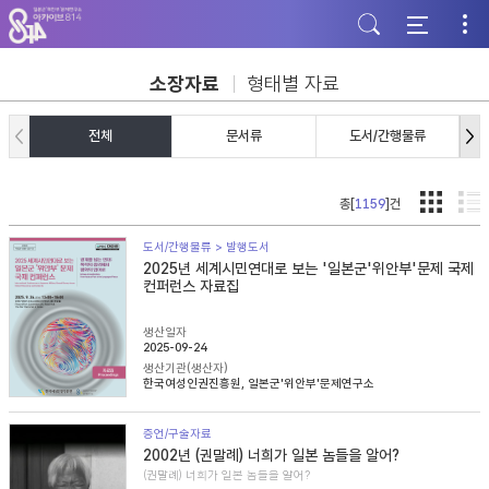
주
본
하
메
문
단
뉴
바
바
바
로
로
로
가
가
소장자료
형태별 자료
가
기
기
기
전체
문서류
도서/간행물류
총[
1159
]건
도서/간행물류 > 발행도서
2025년 세계시민연대로 보는 '일본군'위안부'문제 국제
컨퍼런스 자료집
생산일자
2025-09-24
생산기관(생산자)
한국여성인권진흥원, 일본군'위안부'문제연구소
증언/구술자료
2002년 (권말례) 너희가 일본 놈들을 알어?
(권말례) 너희가 일본 놈들을 알어?