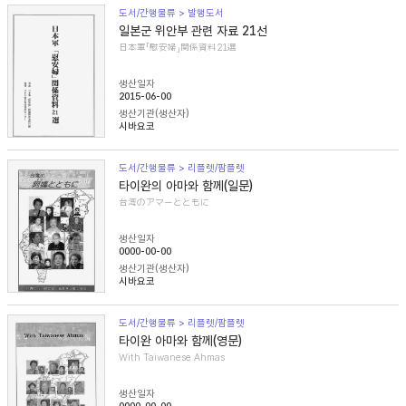
도서/간행물류 > 발행도서
일본군 위안부 관련 자료 21선
日本軍「慰安婦」関係資料21選
생산일자
2015-06-00
생산기관(생산자)
시바요코
도서/간행물류 > 리플렛/팜플렛
타이완의 아마와 함께(일문)
台湾のアマーとともに
생산일자
0000-00-00
생산기관(생산자)
시바요코
도서/간행물류 > 리플렛/팜플렛
타이완 아마와 함께(영문)
With Taiwanese Ahmas
생산일자