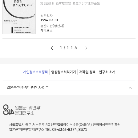
第2回強制「従軍慰安婦」問題アジア連帯会議
생산일자
1994-03-01
생산기관(생산자)
시바요코
1/116
Footer
개인정보보호정책
영상정보처리기기
저작권 정책
연구소 소개
일본군'위안부' 관련 사이트
서울특별시 중구 서소문로 50 센트럴플레이스 4층(04505) 한국여성인권진흥원
일본군‘위안부’문제연구소
TEL 02-6363-8374, 8371