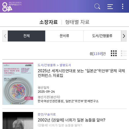
주
본
하
메
문
단
뉴
바
바
바
로
로
로
가
가
소장자료
형태별 자료
가
기
기
기
전체
문서류
도서/간행물류
총[
1159
]건
도서/간행물류 > 발행도서
2025년 세계시민연대로 보는 '일본군'위안부'문제 국제
컨퍼런스 자료집
생산일자
2025-09-24
생산기관(생산자)
한국여성인권진흥원, 일본군'위안부'문제연구소
증언/구술자료
2002년 (권말례) 너희가 일본 놈들을 알어?
(권말례) 너희가 일본 놈들을 알어?