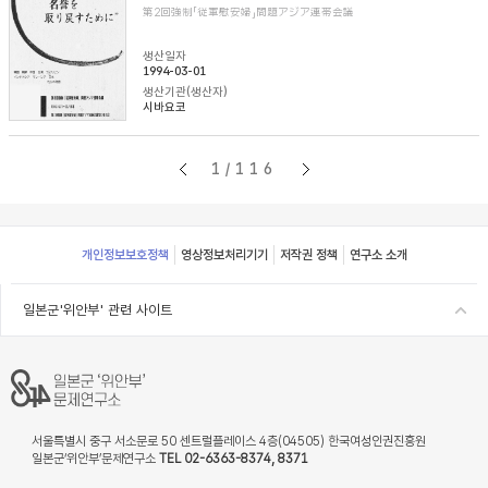
第2回強制「従軍慰安婦」問題アジア連帯会議
생산일자
1994-03-01
생산기관(생산자)
시바요코
1/116
Footer
개인정보보호정책
영상정보처리기기
저작권 정책
연구소 소개
일본군'위안부' 관련 사이트
서울특별시 중구 서소문로 50 센트럴플레이스 4층(04505) 한국여성인권진흥원
일본군‘위안부’문제연구소
TEL 02-6363-8374, 8371