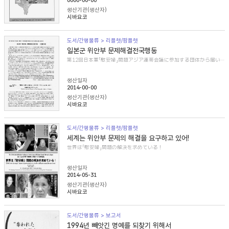
0000-00-00
생산기관(생산자)
시바요코
도서/간행물류 > 리플렛/팜플렛
일본군 위안부 문제해결전국행동
第12回日本軍「慰安婦」問題アジア連帯会議に参加する団体から届いた紹介文
생산일자
2014-00-00
생산기관(생산자)
시바요코
도서/간행물류 > 리플렛/팜플렛
세계는 위안부 문제의 해결을 요구하고 있어!
世界は「慰安婦」問題の解決を求めている！
생산일자
2014-05-31
생산기관(생산자)
시바요코
도서/간행물류 > 보고서
1994년 빼앗긴 명예를 되찾기 위해서