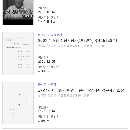
생산일자
2002-12-16
생산기관(생산자)
아시아프레스
문서류 > 일반문서
2001년 소장 정정신청서(1999년(나)제15638호)
台湾元「慰安婦」損害賠償請求事件 訴状訂正申立書
생산일자
2001-12-25
생산기관(생산자)
시바요코
문서류 > 증서
1997년 타이완의 위안부 손해배상 사죄 청구사건 소장
台湾元「慰安婦」損害賠償請求事件 訴状
생산일자
1997-07-14
생산기관(생산자)
시바요코