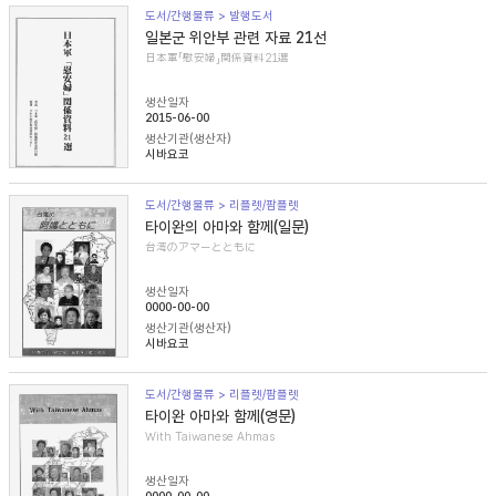
도서/간행물류 > 발행도서
일본군 위안부 관련 자료 21선
日本軍「慰安婦」関係資料21選
생산일자
2015-06-00
생산기관(생산자)
시바요코
도서/간행물류 > 리플렛/팜플렛
타이완의 아마와 함께(일문)
台湾のアマーとともに
생산일자
0000-00-00
생산기관(생산자)
시바요코
도서/간행물류 > 리플렛/팜플렛
타이완 아마와 함께(영문)
With Taiwanese Ahmas
생산일자