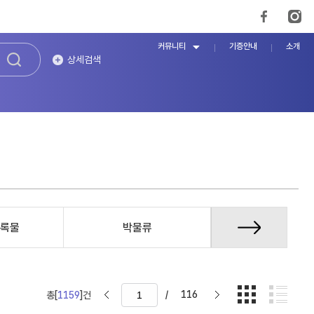
커뮤니티
기증안내
소개
상세검색
록물
박물류
증언/구술자
/
116
총[
1159
]건