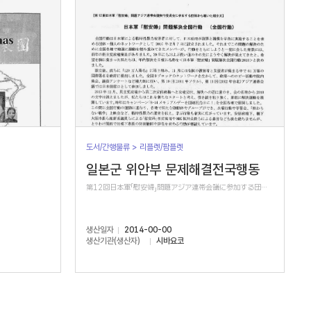
도서/간행물류 > 리플렛/팜플렛
일본군 위안부 문제해결전국행동
第12回日本軍「慰安婦」問題アジア連帯会議に参加する団体から届いた紹介文
생산일자
2014-00-00
생산기관(생산자)
시바요코