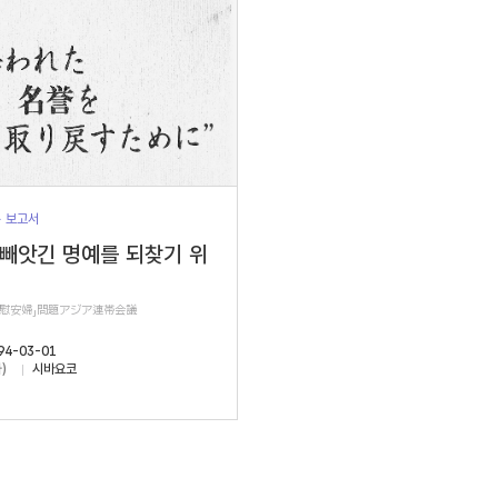
> 보고서
 빼앗긴 명예를 되찾기 위
軍慰安婦」問題アジア連帯会議
94-03-01
)
시바요코