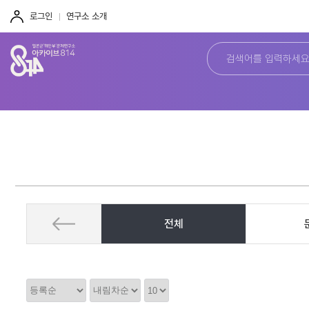
주
본
하
메
문
단
로그인
연구소 소개
뉴
바
바
바
로
로
로
가
가
가
기
기
기
전체
정
정
정
렬
렬
렬
순
갯