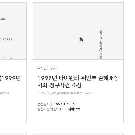
문서류 > 증서
(1999년
1997년 타이완의 위안부 손해배상
사죄 청구사건 소장
正申立書
台湾元「慰安婦」損害賠償請求事件 訴状
생산일자
1997-07-14
생산기관(생산자)
시바요코