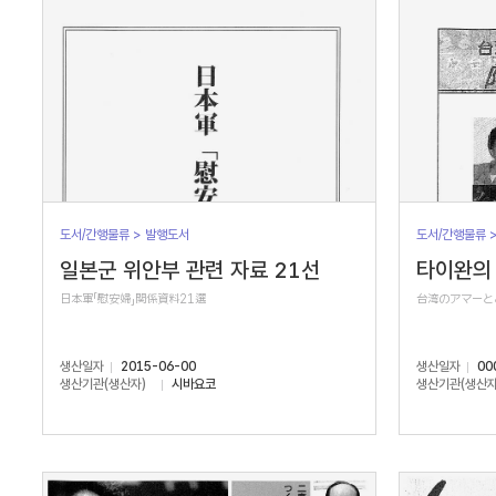
도서/간행물류 > 발행도서
도서/간행물류 
일본군 위안부 관련 자료 21선
타이완의 
日本軍「慰安婦」関係資料21選
台湾のアマーと
생산일자
2015-06-00
생산일자
00
생산기관(생산자)
시바요코
생산기관(생산자