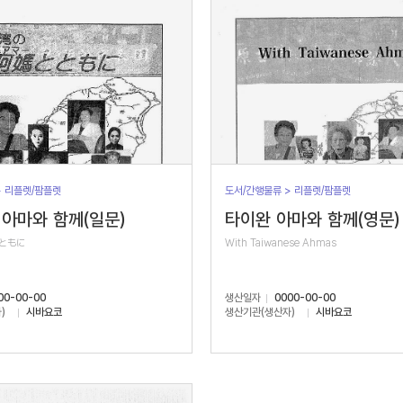
> 리플렛/팜플렛
도서/간행물류 > 리플렛/팜플렛
아마와 함께(일문)
타이완 아마와 함께(영문)
ともに
With Taiwanese Ahmas
00-00-00
생산일자
0000-00-00
)
시바요코
생산기관(생산자)
시바요코