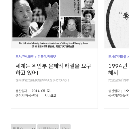
도서/간행물류 > 리플렛/팜플렛
도서/간행물류 
세계는 위안부 문제의 해결을 요구
1994년
하고 있어!
해서
世界は「慰安婦」問題の解決を求めている！
第2回強制「従
생산일자
2014-05-31
생산일자
19
생산기관(생산자)
시바요코
생산기관(생산자
정
정
정