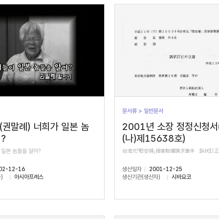
문서류 > 일반문서
 (권말례) 너희가 일본 놈
2001년 소장 정정신청서
?
(나)제15638호)
 일본 놈들을 알어?
台湾元「慰安婦」損害賠償請求事件 訴状訂
02-12-16
생산일자
2001-12-25
)
아시아프레스
생산기관(생산자)
시바요코