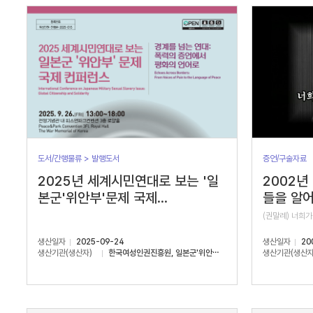
서
수
도서/간행물류 > 발행도서
증언/구술자료
2025년 세계시민연대로 보는 '일
2002년
본군'위안부'문제 국제...
들을 알어
(권말례) 너희가
생산일자
2025-09-24
생산일자
20
생산기관(생산자)
한국여성인권진흥원, 일본군'위안부'문제연구소
생산기관(생산자