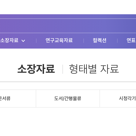
소장자료
연구교육자료
컬렉션
연표
소장자료
형태별 자료
문서류
도서/간행물류
시청각기