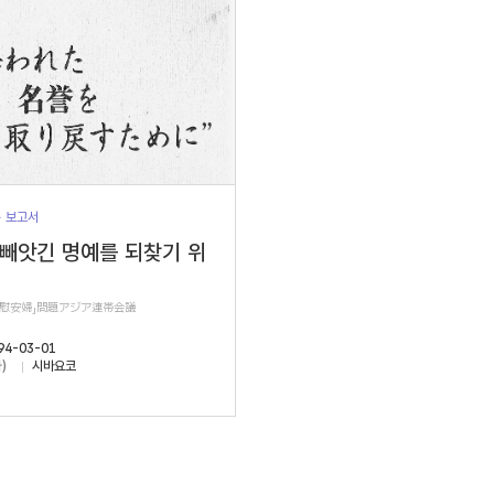
> 보고서
 빼앗긴 명예를 되찾기 위
軍慰安婦」問題アジア連帯会議
94-03-01
)
시바요코