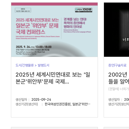
서
수
도서/간행물류 > 발행도서
증언/구술자료
2025년 세계시민연대로 보는 '일
2002년
본군'위안부'문제 국제...
들을 알어
(권말례) 너희가
생산일자
2025-09-24
생산일자
20
생산기관(생산자)
한국여성인권진흥원, 일본군'위안부'문제연구소
생산기관(생산자