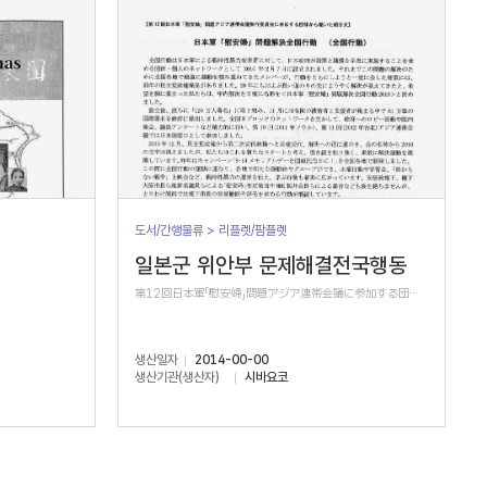
도서/간행물류 > 리플렛/팜플렛
일본군 위안부 문제해결전국행동
第12回日本軍「慰安婦」問題アジア連帯会議に参加する団体から届いた紹介文
생산일자
2014-00-00
생산기관(생산자)
시바요코