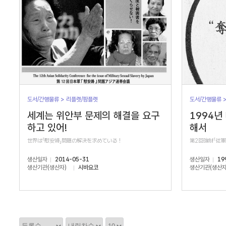
도서/간행물류 > 리플렛/팜플렛
도서/간행물류 
세계는 위안부 문제의 해결을 요구
1994년
하고 있어!
해서
世界は「慰安婦」問題の解決を求めている！
第2回強制「従
생산일자
2014-05-31
생산일자
19
생산기관(생산자)
시바요코
생산기관(생산자
정
정
정