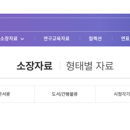
소장자료
연구교육자료
컬렉션
연표
소장자료
형태별 자료
문서류
도서/간행물류
시청각기