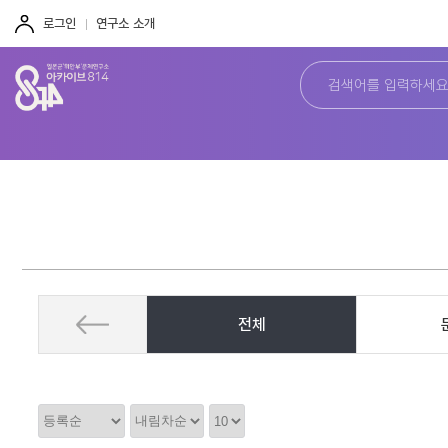
주
본
하
메
문
단
로그인
연구소 소개
뉴
바
바
바
로
로
로
가
가
가
기
기
기
전체
정
정
정
렬
렬
렬
순
갯