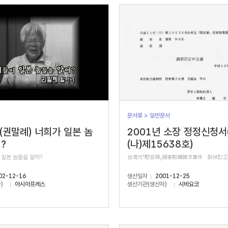
문서류 > 일반문서
 (권말례) 너희가 일본 놈
2001년 소장 정정신청서
?
(나)제15638호)
 일본 놈들을 알어?
台湾元「慰安婦」損害賠償請求事件 訴状訂
02-12-16
생산일자
2001-12-25
)
아시아프레스
생산기관(생산자)
시바요코