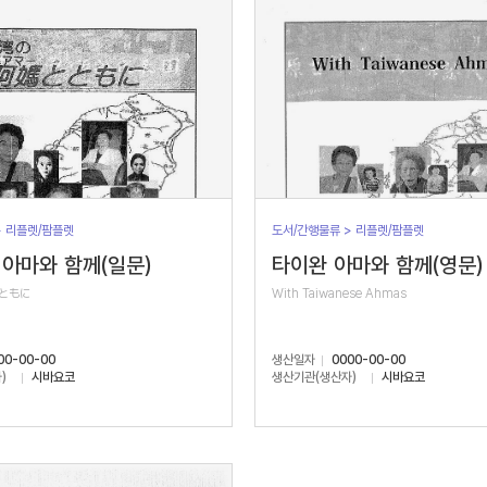
> 리플렛/팜플렛
도서/간행물류 > 리플렛/팜플렛
아마와 함께(일문)
타이완 아마와 함께(영문)
ともに
With Taiwanese Ahmas
00-00-00
생산일자
0000-00-00
)
시바요코
생산기관(생산자)
시바요코