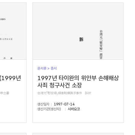
문서류 > 증서
(1999년
1997년 타이완의 위안부 손해배상
사죄 청구사건 소장
正申立書
台湾元「慰安婦」損害賠償請求事件 訴状
생산일자
1997-07-14
생산기관(생산자)
시바요코