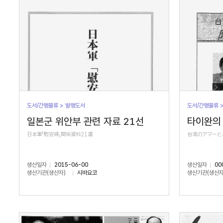
도서/간행물류 > 발행도서
도서/간행물류 
일본군 위안부 관련 자료 21선
타이완의 
日本軍「慰安婦」関係資料21選
台湾のアマーと
생산일자
2015-06-00
생산일자
00
생산기관(생산자)
시바요코
생산기관(생산자