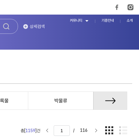
커뮤니티
기증안내
소개
상세검색
록물
박물류
증언/구술자
/
116
총[
1159
]건