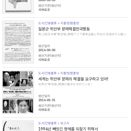
0000-00-00
생산기관(생산자)
시바요코
도서/간행물류 > 리플렛/팜플렛
일본군 위안부 문제해결전국행동
第12回日本軍「慰安婦」問題アジア連帯会議に参加する団体から届いた紹介文
생산일자
2014-00-00
생산기관(생산자)
시바요코
도서/간행물류 > 리플렛/팜플렛
세계는 위안부 문제의 해결을 요구하고 있어!
世界は「慰安婦」問題の解決を求めている！
생산일자
2014-05-31
생산기관(생산자)
시바요코
도서/간행물류 > 보고서
1994년 빼앗긴 명예를 되찾기 위해서