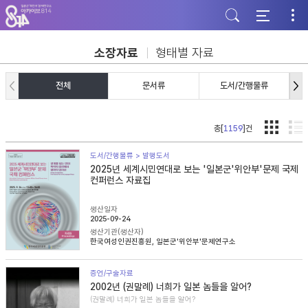
주
본
하
메
문
단
뉴
바
바
바
로
로
로
가
가
소장자료
형태별 자료
가
기
기
기
전체
문서류
도서/간행물류
총[
1159
]건
도서/간행물류 > 발행도서
2025년 세계시민연대로 보는 '일본군'위안부'문제 국제
컨퍼런스 자료집
생산일자
2025-09-24
생산기관(생산자)
한국여성인권진흥원, 일본군'위안부'문제연구소
증언/구술자료
2002년 (권말례) 너희가 일본 놈들을 알어?
(권말례) 너희가 일본 놈들을 알어?