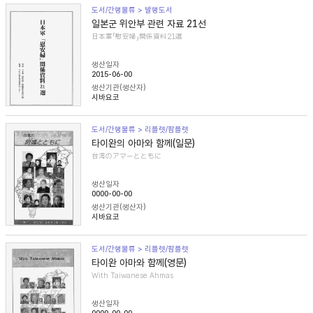
도서/간행물류 > 발행도서
일본군 위안부 관련 자료 21선
日本軍「慰安婦」関係資料21選
생산일자
2015-06-00
생산기관(생산자)
시바요코
도서/간행물류 > 리플렛/팜플렛
타이완의 아마와 함께(일문)
台湾のアマーとともに
생산일자
0000-00-00
생산기관(생산자)
시바요코
도서/간행물류 > 리플렛/팜플렛
타이완 아마와 함께(영문)
With Taiwanese Ahmas
생산일자