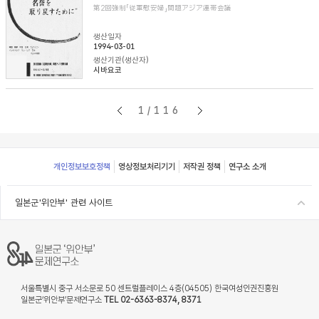
第2回強制「従軍慰安婦」問題アジア連帯会議
생산일자
1994-03-01
생산기관(생산자)
시바요코
1/116
Footer
개인정보보호정책
영상정보처리기기
저작권 정책
연구소 소개
일본군'위안부' 관련 사이트
서울특별시 중구 서소문로 50 센트럴플레이스 4층(04505) 한국여성인권진흥원
일본군‘위안부’문제연구소
TEL 02-6363-8374, 8371