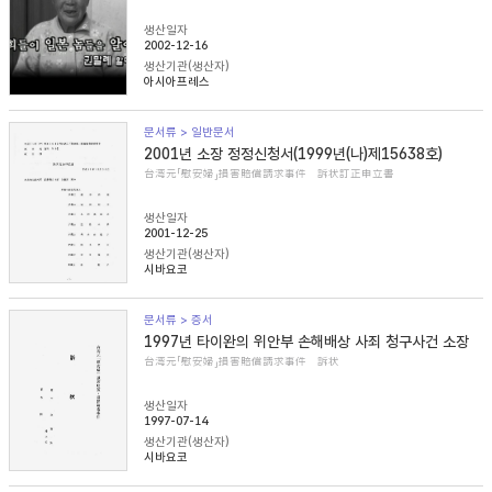
생산일자
2002-12-16
생산기관(생산자)
아시아프레스
문서류 > 일반문서
2001년 소장 정정신청서(1999년(나)제15638호)
台湾元「慰安婦」損害賠償請求事件 訴状訂正申立書
생산일자
2001-12-25
생산기관(생산자)
시바요코
문서류 > 증서
1997년 타이완의 위안부 손해배상 사죄 청구사건 소장
台湾元「慰安婦」損害賠償請求事件 訴状
생산일자
1997-07-14
생산기관(생산자)
시바요코