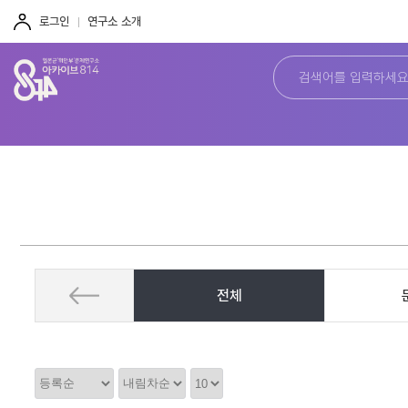
주
본
하
메
문
단
로그인
연구소 소개
뉴
바
바
바
로
로
로
가
가
가
기
기
기
전체
정
정
정
렬
렬
렬
순
갯