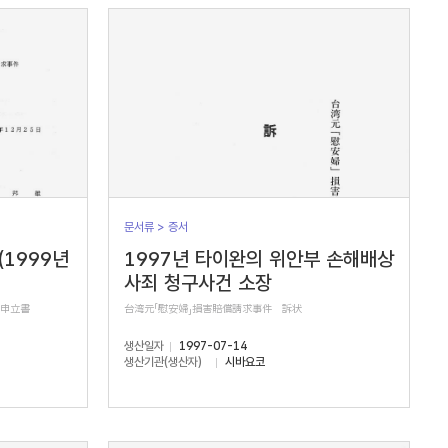
문서류 > 증서
(1999년
1997년 타이완의 위안부 손해배상
사죄 청구사건 소장
正申立書
台湾元「慰安婦」損害賠償請求事件 訴状
생산일자
1997-07-14
생산기관(생산자)
시바요코