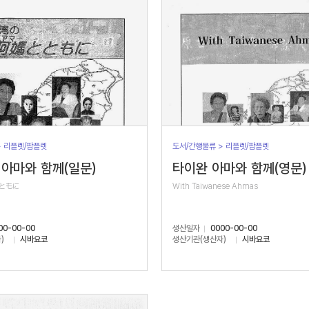
> 리플렛/팜플렛
도서/간행물류 > 리플렛/팜플렛
아마와 함께(일문)
타이완 아마와 함께(영문)
ともに
With Taiwanese Ahmas
00-00-00
생산일자
0000-00-00
)
시바요코
생산기관(생산자)
시바요코