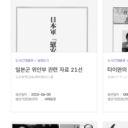
도서/간행물류 > 발행도서
도서/간행물류 
일본군 위안부 관련 자료 21선
타이완의 
日本軍「慰安婦」関係資料21選
台湾のアマーと
생산일자
2015-06-00
생산일자
00
생산기관(생산자)
시바요코
생산기관(생산자