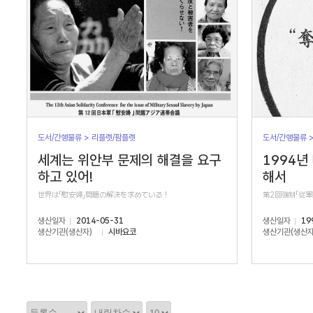
도서/간행물류 > 리플렛/팜플렛
도서/간행물류 
세계는 위안부 문제의 해결을 요구
1994년
하고 있어!
해서
世界は「慰安婦」問題の解決を求めている！
第2回強制「従
생산일자
2014-05-31
생산일자
19
생산기관(생산자)
시바요코
생산기관(생산자
정
정
정