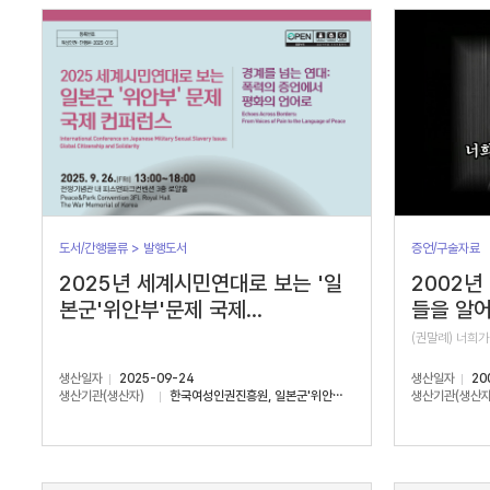
서
수
도서/간행물류 > 발행도서
증언/구술자료
2025년 세계시민연대로 보는 '일
2002년
본군'위안부'문제 국제...
들을 알어
(권말례) 너희가
생산일자
2025-09-24
생산일자
20
생산기관(생산자)
한국여성인권진흥원, 일본군'위안부'문제연구소
생산기관(생산자