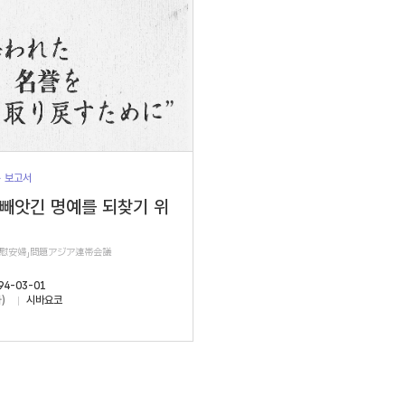
> 보고서
 빼앗긴 명예를 되찾기 위
軍慰安婦」問題アジア連帯会議
94-03-01
)
시바요코