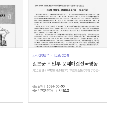
도서/간행물류 > 리플렛/팜플렛
일본군 위안부 문제해결전국행동
第12回日本軍「慰安婦」問題アジア連帯会議に参加する団体から届いた紹介文
생산일자
2014-00-00
생산기관(생산자)
시바요코