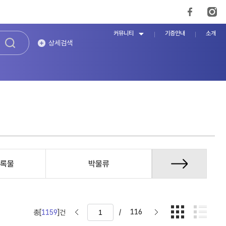
커뮤니티
기증안내
소개
상세검색
록물
박물류
증언/구술자
/
116
총[
1159
]건