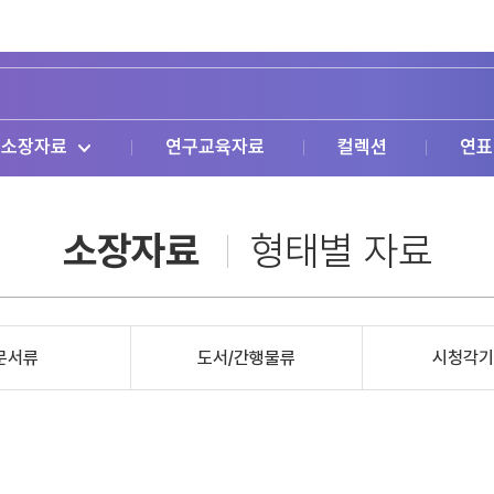
소장자료
연구교육자료
컬렉션
연표
소장자료
형태별 자료
문서류
도서/간행물류
시청각기