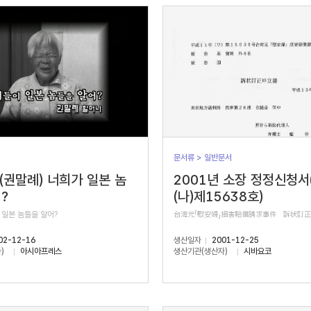
문서류 > 일반문서
 (권말례) 너희가 일본 놈
2001년 소장 정정신청서
?
(나)제15638호)
 일본 놈들을 알어?
台湾元「慰安婦」損害賠償請求事件 訴状訂
02-12-16
생산일자
2001-12-25
)
아시아프레스
생산기관(생산자)
시바요코