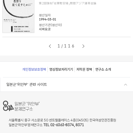
第2回強制「従軍慰安婦」問題アジア連帯会議
생산일자
1994-03-01
생산기관(생산자)
시바요코
1/116
Footer
개인정보보호정책
영상정보처리기기
저작권 정책
연구소 소개
일본군'위안부' 관련 사이트
서울특별시 중구 서소문로 50 센트럴플레이스 4층(04505) 한국여성인권진흥원
일본군‘위안부’문제연구소
TEL 02-6363-8374, 8371