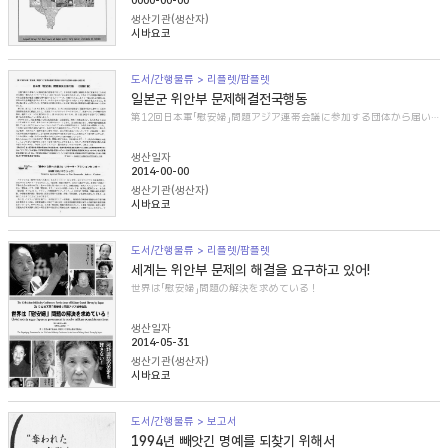
0000-00-00
생산기관(생산자)
시바요코
도서/간행물류 > 리플렛/팜플렛
일본군 위안부 문제해결전국행동
第12回日本軍「慰安婦」問題アジア連帯会議に参加する団体から届いた紹介文
생산일자
2014-00-00
생산기관(생산자)
시바요코
도서/간행물류 > 리플렛/팜플렛
세계는 위안부 문제의 해결을 요구하고 있어!
世界は「慰安婦」問題の解決を求めている！
생산일자
2014-05-31
생산기관(생산자)
시바요코
도서/간행물류 > 보고서
1994년 빼앗긴 명예를 되찾기 위해서