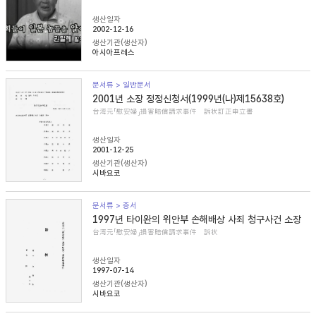
생산일자
2002-12-16
생산기관(생산자)
아시아프레스
문서류 > 일반문서
2001년 소장 정정신청서(1999년(나)제15638호)
台湾元「慰安婦」損害賠償請求事件 訴状訂正申立書
생산일자
2001-12-25
생산기관(생산자)
시바요코
문서류 > 증서
1997년 타이완의 위안부 손해배상 사죄 청구사건 소장
台湾元「慰安婦」損害賠償請求事件 訴状
생산일자
1997-07-14
생산기관(생산자)
시바요코