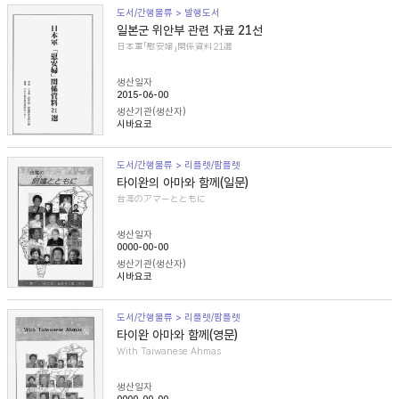
도서/간행물류 > 발행도서
일본군 위안부 관련 자료 21선
日本軍「慰安婦」関係資料21選
생산일자
2015-06-00
생산기관(생산자)
시바요코
도서/간행물류 > 리플렛/팜플렛
타이완의 아마와 함께(일문)
台湾のアマーとともに
생산일자
0000-00-00
생산기관(생산자)
시바요코
도서/간행물류 > 리플렛/팜플렛
타이완 아마와 함께(영문)
With Taiwanese Ahmas
생산일자