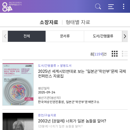
주
본
하
메
문
단
뉴
바
바
바
로
로
로
가
가
소장자료
형태별 자료
가
기
기
기
전체
문서류
도서/간행물류
총[
1159
]건
도서/간행물류 > 발행도서
2025년 세계시민연대로 보는 '일본군'위안부'문제 국제
컨퍼런스 자료집
생산일자
2025-09-24
생산기관(생산자)
한국여성인권진흥원, 일본군'위안부'문제연구소
증언/구술자료
2002년 (권말례) 너희가 일본 놈들을 알어?
(권말례) 너희가 일본 놈들을 알어?