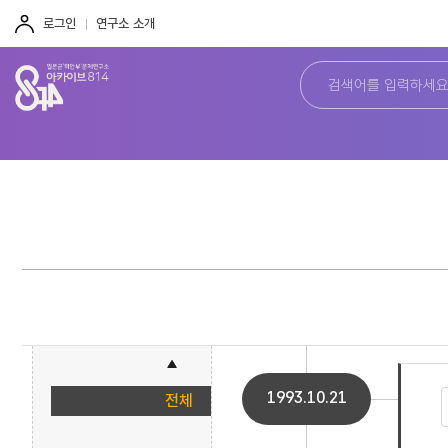
주
본
하
메
문
단
로그인
연구소 소개
뉴
바
바
바
로
로
로
가
가
가
기
기
기
1993.10.21
전체